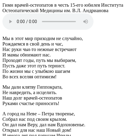
Гимн врачей-остеопатов в честь 15-его юбилея Института
Остеопатической Медицины им. В.Л. Андрианова
Мы в этот мир приходим не случайно,
Рождаемся в свой день и час,
Нас руки чьи-то нежные встречают
И мамы обнимают нас.
Проходят годы, путь мы выбираем,
Пусть даже этот путь тернист.
По жизни мы с улыбкою шагаем
Во всех вселяя оптимизм!
Мы дали клятву Гиппократа,
Не навредить, а исцелить.
Наш долг врачей-остеопатов
Руками счастье приносить!
А город на Неве – Петра творенье,
Собрал нас под своим крылом.
Он дал нам Веру, дал нам Вдохновенье.
Открыл для нас наш Новый дом!
И много лет под парусом Ириды,