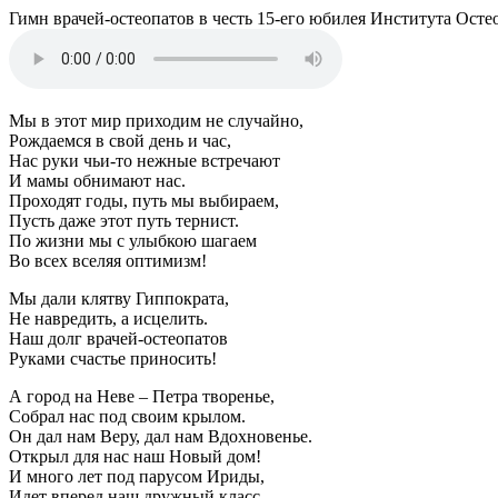
Гимн врачей-остеопатов в честь 15-его юбилея Института Ост
Мы в этот мир приходим не случайно,
Рождаемся в свой день и час,
Нас руки чьи-то нежные встречают
И мамы обнимают нас.
Проходят годы, путь мы выбираем,
Пусть даже этот путь тернист.
По жизни мы с улыбкою шагаем
Во всех вселяя оптимизм!
Мы дали клятву Гиппократа,
Не навредить, а исцелить.
Наш долг врачей-остеопатов
Руками счастье приносить!
А город на Неве – Петра творенье,
Собрал нас под своим крылом.
Он дал нам Веру, дал нам Вдохновенье.
Открыл для нас наш Новый дом!
И много лет под парусом Ириды,
Идет вперед наш дружный класс.