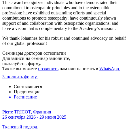
This award recognizes individuals who have demonstrated their
commitment to osteopathic principles and to the osteopathic
profession; have exhibited outstanding efforts and special
contributions to promote osteopathy; have continuously shown
support of and collaboration with osteopathic organizations; and
have a vision that is complementary to the Academy’s mission.
We thank Johannes for his robust and continued advocacy on behalf
of our global profession!
Семинары докторов остеопатии
Для записи на семинар заполните,
пожалуйста, форму.
Также вы можете
позвонить
нам или написать в
WhatsApp.
Заполнить форму
Состоявшиеся
Предстоящие
Расписание
Pierre TRICOT, Франция
26 сентября 2026 - 29 июня 2025
Тканевый подход.