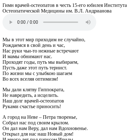
Гимн врачей-остеопатов в честь 15-его юбилея Института
Остеопатической Медицины им. В.Л. Андрианова
Мы в этот мир приходим не случайно,
Рождаемся в свой день и час,
Нас руки чьи-то нежные встречают
И мамы обнимают нас.
Проходят годы, путь мы выбираем,
Пусть даже этот путь тернист.
По жизни мы с улыбкою шагаем
Во всех вселяя оптимизм!
Мы дали клятву Гиппократа,
Не навредить, а исцелить.
Наш долг врачей-остеопатов
Руками счастье приносить!
А город на Неве – Петра творенье,
Собрал нас под своим крылом.
Он дал нам Веру, дал нам Вдохновенье.
Открыл для нас наш Новый дом!
И много лет под парусом Ириды,