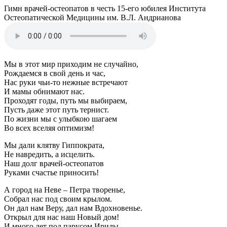
Гимн врачей-остеопатов в честь 15-его юбилея Института
Остеопатической Медицины им. В.Л. Андрианова
Мы в этот мир приходим не случайно,
Рождаемся в свой день и час,
Нас руки чьи-то нежные встречают
И мамы обнимают нас.
Проходят годы, путь мы выбираем,
Пусть даже этот путь тернист.
По жизни мы с улыбкою шагаем
Во всех вселяя оптимизм!
Мы дали клятву Гиппократа,
Не навредить, а исцелить.
Наш долг врачей-остеопатов
Руками счастье приносить!
А город на Неве – Петра творенье,
Собрал нас под своим крылом.
Он дал нам Веру, дал нам Вдохновенье.
Открыл для нас наш Новый дом!
И много лет под парусом Ириды,