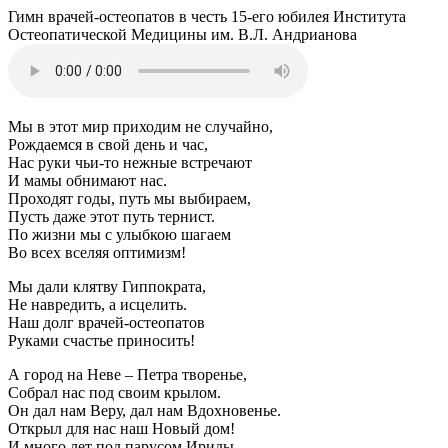
Гимн врачей-остеопатов в честь 15-его юбилея Института
Остеопатической Медицины им. В.Л. Андрианова
Мы в этот мир приходим не случайно,
Рождаемся в свой день и час,
Нас руки чьи-то нежные встречают
И мамы обнимают нас.
Проходят годы, путь мы выбираем,
Пусть даже этот путь тернист.
По жизни мы с улыбкою шагаем
Во всех вселяя оптимизм!
Мы дали клятву Гиппократа,
Не навредить, а исцелить.
Наш долг врачей-остеопатов
Руками счастье приносить!
А город на Неве – Петра творенье,
Собрал нас под своим крылом.
Он дал нам Веру, дал нам Вдохновенье.
Открыл для нас наш Новый дом!
И много лет под парусом Ириды,