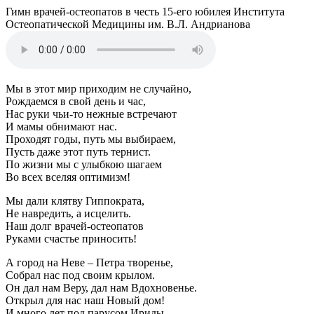
Гимн врачей-остеопатов в честь 15-его юбилея Института
Остеопатической Медицины им. В.Л. Андрианова
Мы в этот мир приходим не случайно,
Рождаемся в свой день и час,
Нас руки чьи-то нежные встречают
И мамы обнимают нас.
Проходят годы, путь мы выбираем,
Пусть даже этот путь тернист.
По жизни мы с улыбкою шагаем
Во всех вселяя оптимизм!
Мы дали клятву Гиппократа,
Не навредить, а исцелить.
Наш долг врачей-остеопатов
Руками счастье приносить!
А город на Неве – Петра творенье,
Собрал нас под своим крылом.
Он дал нам Веру, дал нам Вдохновенье.
Открыл для нас наш Новый дом!
И много лет под парусом Ириды,