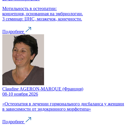
Мотильность в остеопатии:
концепция, основанная на эмбриологии.
3 семинар: ЦНС, мозжечок, конечности.
Подробнее
Claudine AGERON-MARQUE (Франция)
08-10 ноября 2026
«Остеопатия в лечении гормонального дисбаланса у женщин
в зависимости от эндокринного морфотипа»
Подробнее